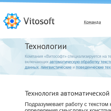
Команда
Vitosoft — создание интернет–
проектов
Технологии
Компания «Витософт» специализируется на т
включающих
автоматическую обработку текст
данных
,
лингвистические
и
поведенческие те
Технология автоматической
Подразумевает работу с текстом 
определения смысловых констру